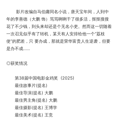
影片改编自马伯庸同名小说，唐天宝年间，人到中
年的李善德（大鹏 饰）骂骂咧咧干了很多活，抠抠搜搜
花了不少钱，到头来却还是个无名小吏。然而这一切随着
一次召见似乎有了转机，某天有人安排给他一个“荔枝
使”的肥差，只 要办成，那就是荣华富贵人生逆袭，但要
是办不成……
◎获奖情况
第38届中国电影金鸡奖 (2025)
最佳故事片(提名)
最佳导演(提名) 大鹏
最佳男主角(提名) 大鹏
最佳摄影(提名) 王博学
最佳美术(提名) 王竞