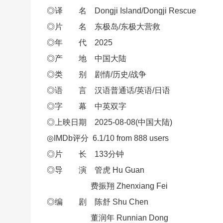
◎译 名 Do
ngji Island/Do
ngji Rescue
◎片 名 东极岛/东极大营救
◎年 代 2025
◎产 地 中国大陆
◎类 别 剧情/历史/战争
◎语 言 汉语普通话/英语/日语
◎字 幕 中英双字
◎上映日期 2025-08-08(中国大陆)
◎IMDb评分 6.1/10 from 888 users
◎片 长 133分钟
◎导 演 管虎 Hu Guan
费振翔 Zhenxiang Fei
◎编 剧 陈舒 Shu Chen
董润年 Runnian Dong