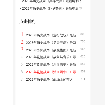
载
2026年历史战争《英雄无声》最新电影下
载
2025年历史战争《阿姆鲁姆》最新电影下
载
点击排行
1
802
2026年历史战争《逆行战场》最新
2
750
电影下载
2026年历史战争《勇者无疆》最新
3
665
电影下载
2025年恐怖战争《战骸模因》最新
4
620
2025年剧情战争《战争与音乐》最
电影下载
5
557
新电影下载
2026年剧情战争《浴血忠魂》最新
6
552
电影下载
2026年剧情战争《浴血困牛山》最
7
511
新电影下载
2025年历史战争《战场上的萤火
虫》最新电影下载