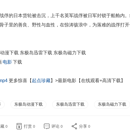
俘的日本货轮被击沉，上千名英军战俘被日军封锁于船舱内。
骨子里的善良、野性与血性，在惊涛骇浪中，为落难的战俘打开
动漫下载 东极岛迅雷下载 东极岛磁力下载
画
电影
下载
mp4
更多惊喜【
起点珍藏
】>最新电影【在线观看+高清下载】
影
东极岛动漫下载
东极岛迅雷下载
东极岛磁力下载
收藏
打赏
评论
分享
0
0
0
0