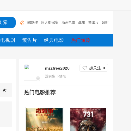
蜘蛛侠
唐人街探案
动画电影
战狼
熊出没
超时
空
哥斯拉
重生
冰雪奇缘2
斗罗大陆
电视剧
预告片
经典电影
热门短剧
加关注
mzzfree2020
0
没有留下签名~~
热门电影推荐
 名