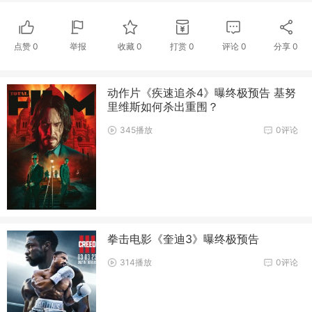
点赞
0
举报
收藏
0
打赏
0
评论
0
分享
0
动作片《疾速追杀4》曝终极预告 基努
里维斯如何杀出重围？
345播放
0评论
拳击电影《奎迪3》曝终极预告
314播放
0评论