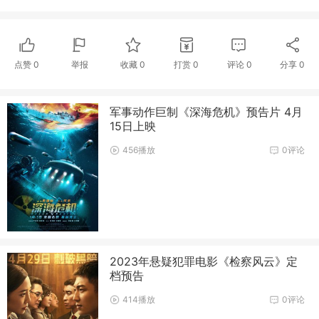
点赞
0
举报
收藏
0
打赏
0
评论
0
分享
0
军事动作巨制《深海危机》预告片 4月
15日上映
456播放
0评论
2023年悬疑犯罪电影《检察风云》定
档预告
414播放
0评论