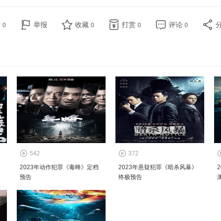
赞
举报
收藏
打赏
评论
0
0
0
0
542
372
2023年动作犯罪《毒蜂》定档
2023年悬疑犯罪《暗杀风暴》
预告
终极预告