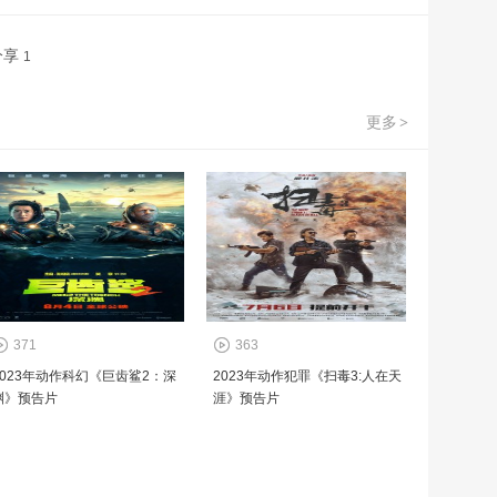
分享
1
更多
>
371
363
2023年动作科幻《巨齿鲨2：深
2023年动作犯罪《扫毒3:人在天
渊》预告片
涯》预告片