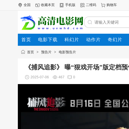
全国
收藏本页
手机版
二维码
购物车
首页
电影下载
科幻片
动作片
奇幻片
电影专题
下载帮助
首页
>
预告片
>
电影预告片
《捕风追影》 曝“狠戏开场”版定档预
2025-07-06
467
0