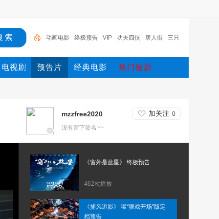
动画电影
终极预告
VIP
功夫四侠
唐人街
三只
小猪与神灯
大
唐人街探案
预告
唐人街探案3
电视剧
预告片
经典电影
热门短剧
加关注
mzzfree2020
0
没有留下签名~~
《窗外是蓝星》 终极预告
462次播放
《捕风追影》 曝“狠戏开场”版定
档预告