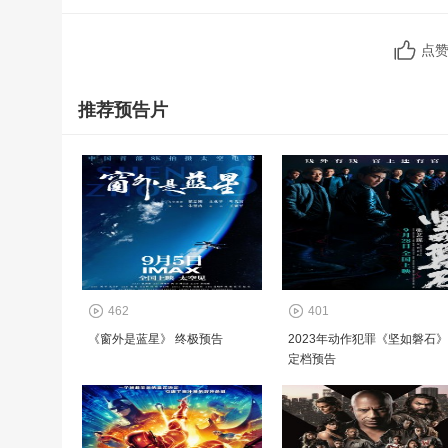
点
推荐预告片
462
401
《窗外是蓝星》 终极预告
2023年动作犯罪《坚如磐石》
定档预告