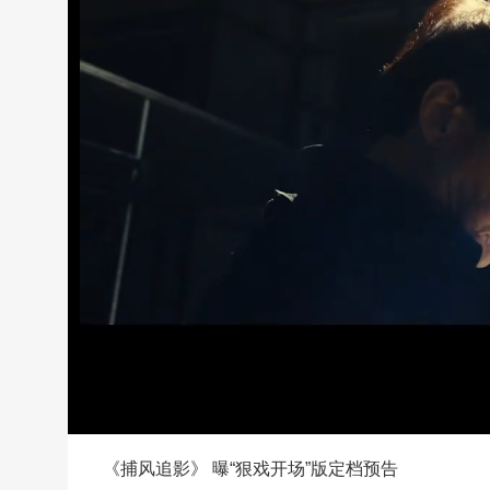
《捕风追影》 曝“狠戏开场”版定档预告